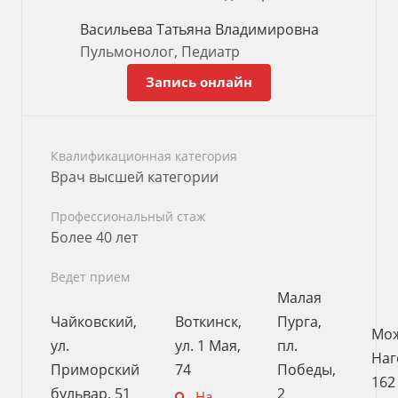
Васильева Татьяна Владимировна
Пульмонолог, Педиатр
Запись онлайн
Квалификационная категория
Врач высшей категории
Профессиональный стаж
Более 40 лет
Ведет прием
Малая
Чайковский,
Воткинск,
Пурга,
Мож
ул.
ул. 1 Мая,
пл.
Наг
Приморский
74
Победы,
162
бульвар, 51
2
На