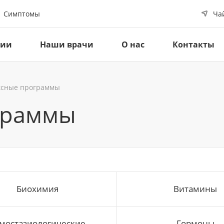
Симптомы
Ча
ции
Наши врачи
О нас
Контакты
ксные программы
граммы
Биохимия
Витамины
мостазиологические
Гормоны