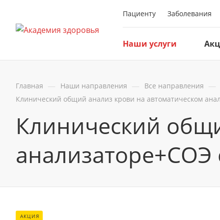
Пациенту
Заболевания
Наши услуги
Ак
—
—
—
Главная
Наши направления
Все направления
Клинический общий анализ крови на автоматическом ана
Клинический общи
анализаторе+СОЭ 
АКЦИЯ