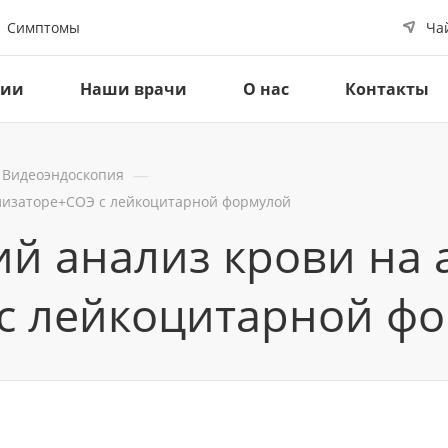
Симптомы
Ча
ции
Наши врачи
О нас
Контакты
—
Видеоэндоскопия
лизаторе+СОЭ с лейкоцитарной формулой
й анализ крови на 
с лейкоцитарной ф